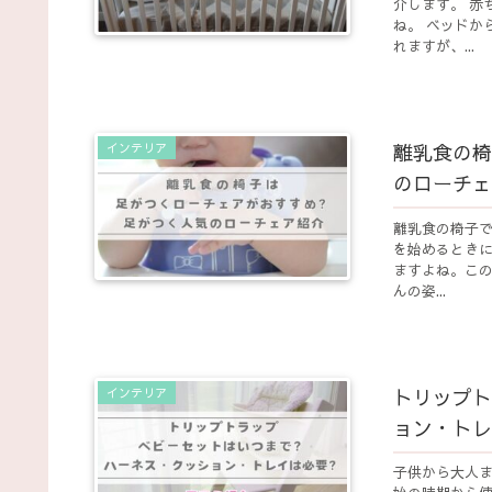
介します。 赤
ね。 ベッドか
れますが、...
離乳食の椅
インテリア
のローチェ
離乳食の椅子で
を始めるとき
ますよね。この
んの姿...
トリップト
インテリア
ョン・トレ
子供から大人