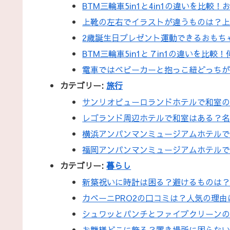
BTM三輪車5in1と4in1の違いを比較
上靴の左右でイラストが違うものは？
2歳誕生日プレゼント運動できるおもち
BTM三輪車5in1と７in1の違いを
電車ではベビーカーと抱っこ紐どっち
カテゴリー:
旅行
サンリオピューロランドホテルで和室
レゴランド周辺ホテルで和室はある？
横浜アンパンマンミュージアムホテルで
福岡アンパンマンミュージアムホテル
カテゴリー:
暮らし
新築祝いに時計は困る？避けるものは
カベーニPRO2の口コミは？人気の理
シュワッとパンチとファイブクリーン
お雛様どこに飾る？置き場所に困らな