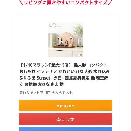
＼リビングに置きやすいコンパクトサイズ／
【1/10マラソンP最大15倍】 雛人形 コンパクト
おしゃれ インテリア かわいい ひな人形 木目込み
ぷりふあ Sunset -夕日- 国産家具認定 雛 親王飾
り お雛様 おひなさま 雛
節句＆ギフト専門店 ぷりふあ人形
Amazon
楽天市場