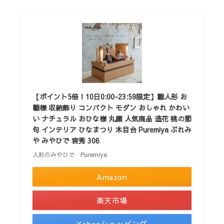
【ポイント5倍！10日0:00-23:59限定】雛人形 お
雛様 収納飾り コンパクト モダン おしゃれ かわい
い ナチュラル おひな様 丸顔 人気商品 造花 桃の節
句 インテリア ひなまつり 木目台 Puremiya ぷれみ
や みやひで 宮秀 306
人形のみやひで Puremiya
Amazon
楽天市場
Yahooショッピング