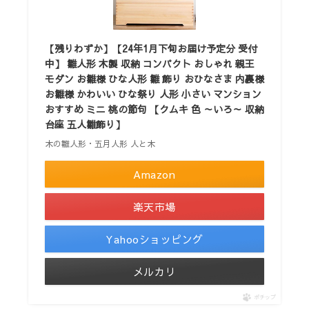
【残りわずか】【24年1月下旬お届け予定分 受付
中】 雛人形 木製 収納 コンパクト おしゃれ 親王
モダン お雛様 ひな人形 雛 飾り おひなさま 内裏様
お雛様 かわいい ひな祭り 人形 小さい マンション
おすすめ ミニ 桃の節句 【クムキ 色 ～いろ～ 収納
台座 五人雛飾り】
木の雛人形・五月人形 人と木
Amazon
楽天市場
Yahooショッピング
メルカリ
ポチップ