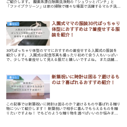
ご紹介します。 酸素系漂白除菌洗浄剤の「シュワッとパンチ」と
「ファイブクリーン」は家の掃除で様々な場面で活躍するマルチ洗剤
です。 似ている商品なのでどのような違いがあるのか、この...
入園式ママの服装30代ぽっちゃり
暮らし
体型におすすめは？着瘦せする服
装を紹介！
30代ぽっちゃり体型のママにおすすめの着瘦せする入園式の服装を
紹介します。 入園式は記念写真も撮ったり初めて会う人もいっぱい
で、少しでも着瘦せして見える服だと嬉しいですよね。 また店舗だ
と大きいサイズは限られているし、種類も少ないためこのよ...
新築祝いに時計は困る？避けるも
暮らし
のは？喜ばれるおすすめ紹介！
この記事では新築祝いに時計は困るのか？避けるものや喜ばれる贈り
物について紹介します！ 新築祝いで相手に喜んでもらえるものを贈
りたいですよね！ でもどのような贈り物を選べばいいのか悩みま
す。 ＼新築祝いでの悩みは？／ 新築祝いに時計は困るって...